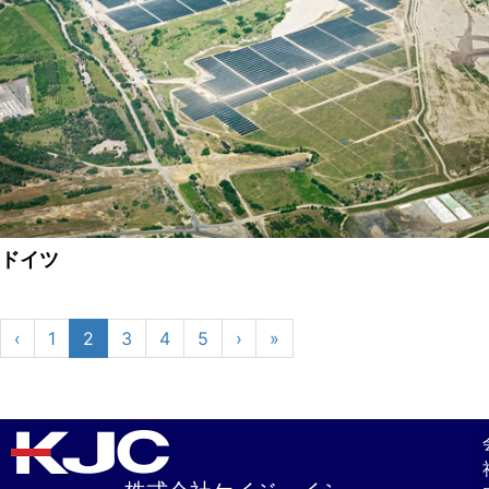
ドイツ
‹
1
2
3
4
5
›
»