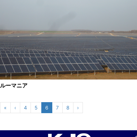
ルーマニア
«
‹
4
5
6
7
8
›