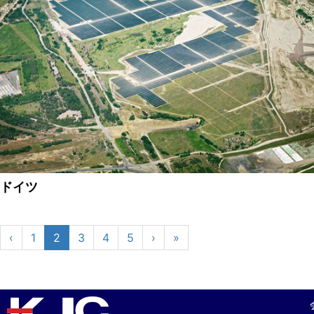
ドイツ
‹
1
2
3
4
5
›
»