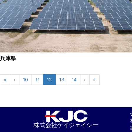
兵庫県
«
‹
10
11
12
13
14
›
»
株式会社ケイジェイシー