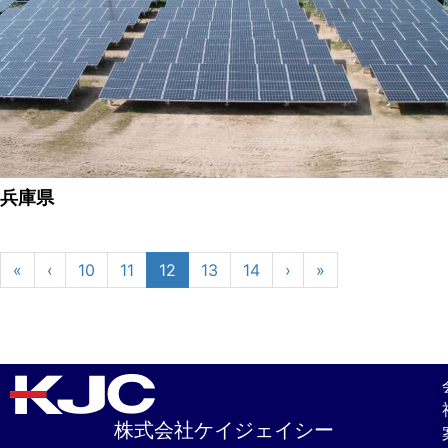
兵庫県
«
‹
10
11
12
13
14
›
»
株式会社ケイジェイシー