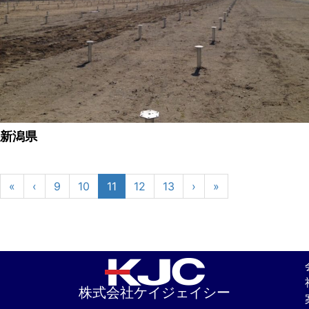
新潟県
«
‹
9
10
11
12
13
›
»
株式会社ケイジェイシー