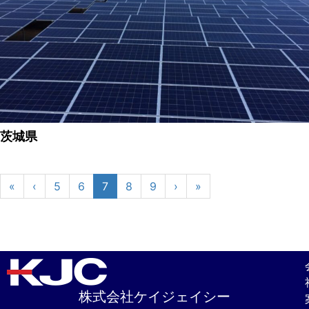
茨城県
«
‹
5
6
7
8
9
›
»
株式会社ケイジェイシー