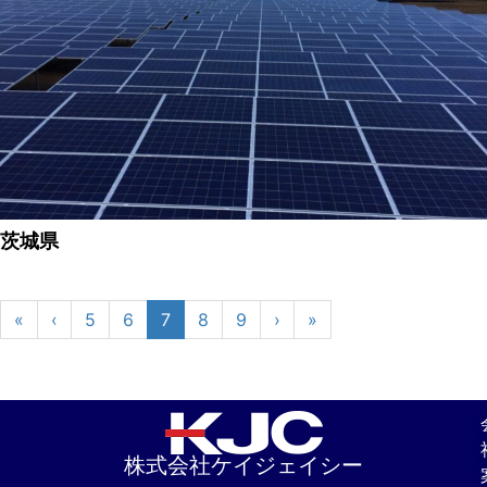
茨城県
«
‹
5
6
7
8
9
›
»
株式会社ケイジェイシー