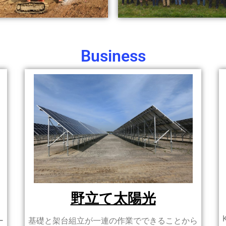
Business
野立て太陽光
ー
基礎と架台組立が一連の作業でできることから