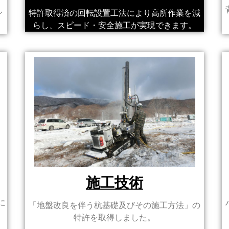
し
特許取得済の回転設置工法により高所作業を減
らし、スピード・安全施工が実現できます。
施工技術
に
「地盤改良を伴う杭基礎及びその施工方法」の
特許を取得しました。