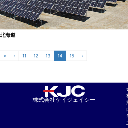
北海道
«
‹
11
12
13
14
15
›
株式会社ケイジェイシー