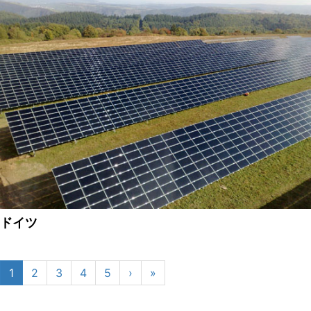
ドイツ
1
2
3
4
5
›
»