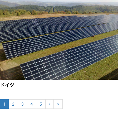
ドイツ
1
2
3
4
5
›
»